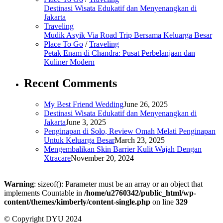
Destinasi Wisata Edukatif dan Menyenangkan di
Jakarta
Traveling
Mudik Asyik Via Road Trip Bersama Keluarga Besar
Place To Go
/
Traveling
Petak Enam di Chandra: Pusat Perbelanjaan dan
Kuliner Modern
Recent Comments
My Best Friend Wedding
June 26, 2025
Destinasi Wisata Edukatif dan Menyenangkan di
Jakarta
June 3, 2025
Penginapan di Solo, Review Omah Melati Penginapan
Untuk Keluarga Besar
March 23, 2025
Mengembalikan Skin Barrier Kulit Wajah Dengan
Xtracare
November 20, 2024
Warning
: sizeof(): Parameter must be an array or an object that
implements Countable in
/home/u2760342/public_html/wp-
content/themes/kimberly/content-single.php
on line
329
© Copyright DYU 2024