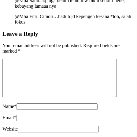
@Mba Santi: aq juga belum tentu mw bikin sendiri hehe,
kebayang lamaaa nya
@Mba Fitri: Cimori…haduh jd kepengen kesana *loh, salah
fokus
Leave a Reply
Your email address will not be published.
Required fields are
marked
*
Name
*
Email
*
Website