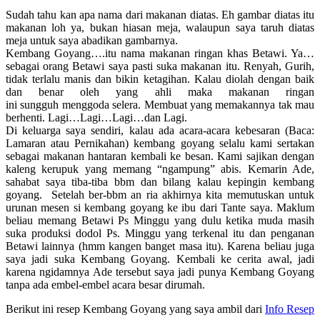
Sudah tahu kan apa nama dari makanan diatas. Eh gambar diatas itu
makanan loh ya, bukan hiasan meja, walaupun saya taruh diatas
meja untuk saya abadikan gambarnya.
Kembang Goyang….itu nama makanan ringan khas Betawi. Ya…
sebagai orang Betawi saya pasti suka makanan itu. Renyah, Gurih,
tidak terlalu manis dan bikin ketagihan. Kalau diolah dengan baik
dan benar oleh yang ahli maka makanan ringan
ini sungguh menggoda selera. Membuat yang memakannya tak mau
berhenti. Lagi…Lagi…Lagi…dan Lagi.
Di keluarga saya sendiri, kalau ada acara-acara kebesaran (Baca:
Lamaran atau Pernikahan) kembang goyang selalu kami sertakan
sebagai makanan hantaran kembali ke besan. Kami sajikan dengan
kaleng kerupuk yang memang “ngampung” abis. Kemarin Ade,
sahabat saya tiba-tiba bbm dan bilang kalau kepingin kembang
goyang. Setelah ber-bbm an ria akhirnya kita memutuskan untuk
urunan mesen si kembang goyang ke ibu dari Tante saya. Maklum
beliau memang Betawi Ps Minggu yang dulu ketika muda masih
suka produksi dodol Ps. Minggu yang terkenal itu dan penganan
Betawi lainnya (hmm kangen banget masa itu). Karena beliau juga
saya jadi suka Kembang Goyang. Kembali ke cerita awal, jadi
karena ngidamnya Ade tersebut saya jadi punya Kembang Goyang
tanpa ada embel-embel acara besar dirumah.
Berikut ini resep Kembang Goyang yang saya ambil dari
Info Resep