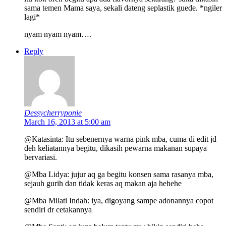
sama temen Mama saya, sekali dateng seplastik guede. *ngiler
lagi*
nyam nyam nyam….
Reply
Dessycherryponie
March 16, 2013 at 5:00 am
@Katasinta: Itu sebenernya warna pink mba, cuma di edit jd
deh keliatannya begitu, dikasih pewarna makanan supaya
bervariasi.
@Mba Lidya: jujur aq ga begitu konsen sama rasanya mba,
sejauh gurih dan tidak keras aq makan aja hehehe
@Mba Milati Indah: iya, digoyang sampe adonannya copot
sendiri dr cetakannya