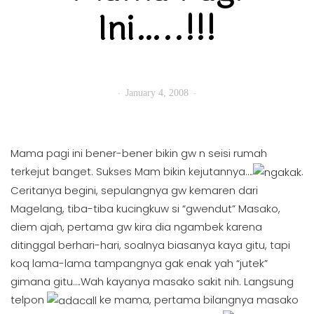
Ini…..!!!
January 4, 2008
Mama pagi ini bener-bener bikin gw n seisi rumah
terkejut banget. Sukses Mam bikin kejutannya….
.
Ceritanya begini, sepulangnya gw kemaren dari
Magelang, tiba-tiba kucingkuw si “gwendut” Masako,
diem ajah, pertama gw kira dia ngambek karena
ditinggal berhari-hari, soalnya biasanya kaya gitu, tapi
koq lama-lama tampangnya gak enak yah “jutek”
gimana gitu….Wah kayanya masako sakit nih. Langsung
telpon
ke mama, pertama bilangnya masako