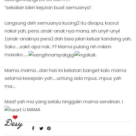
“sekalian bikin kejutan buat semuanya”.
Langsung deh semuanya kucing2 itu disapa, kacrut
nakal yah, persi..anak-anak nya mana, eh unyil-unyil
(anak-anaknya persi) dah bisa jalan keluar kandang yah,
Sako…..sakit apa nak…?? Mama pulang nih mikirin
masako…….
.
Mama..mama….dari hari ini keliatan banget kalo mama
selama kesepian yah…..untung ada mpus…mpus yah
ma….
Maaf yah ma yang selalu ninggalin mama sendirian. I
U MAMA