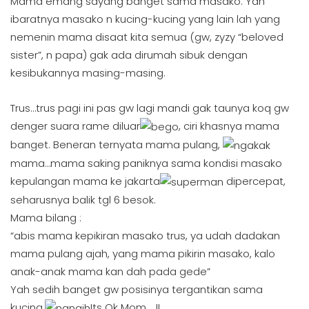
Mama emang sayang banget sama masako. Yah
ibaratnya masako n kucing-kucing yang lain lah yang
nemenin mama disaat kita semua (gw, zyzy “beloved
sister”, n papa) gak ada dirumah sibuk dengan
kesibukannya masing-masing.
Trus…trus pagi ini pas gw lagi mandi gak taunya koq gw
denger suara rame diluar
, ciri khasnya mama
banget. Beneran ternyata mama pulang,
mama…mama saking paniknya sama kondisi masako
kepulangan mama ke jakarta
dipercepat,
seharusnya balik tgl 6 besok.
Mama bilang :
“abis mama kepikiran masako trus, ya udah dadakan
mama pulang ajah, yang mama pikirin masako, kalo
anak-anak mama kan dah pada gede”
Yah sedih banget gw posisinya tergantikan sama
kucing.
Its Ok Mom…..!!