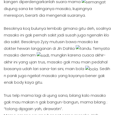
kangen diperdengarkanlah suara mama
diujung sana ke telinganya masako, kupingnya
merespon, berarti dia mengenali suaranya.
Besoknya koq bulunya lembab gimana gitu deh, soalnya
masako ini gak pernah sakit jadi susah juga ngenalin klo
dia sakit. Besoknya Zyzy mutusin bawa masako ke
dokter hewan langganan di Jln Dahlia
. Ternyata
masako demam
, mungkin karena cuaca akhir-
akhir ini yang ujan trus, masako gak mau main pedahal
biasanya udah lari sana-lari sini, main bola
. Sedih
n panik juga ngeliat masako yang kayanya bener gak
enak body kaya gitu.
Trus telp mama lagi di ujung sana, bilang kalo masako
gak mau makan n gak bangun-bangun, mama bilang :
“tolong dijagain yah, dirawatin”.