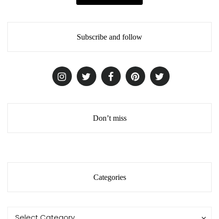
Subscribe and follow
Don’t miss
Categories
Categories
Categories
Select Category