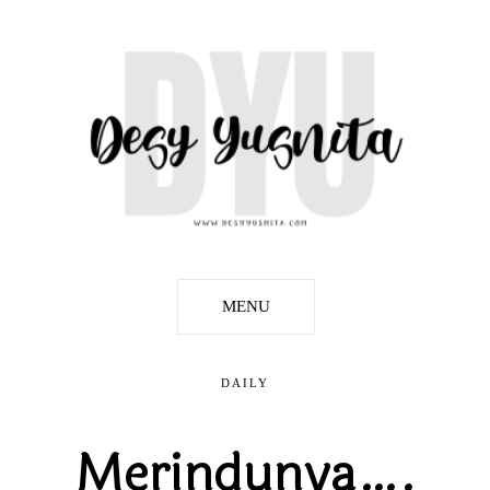
MENU
DAILY
Merindunya….