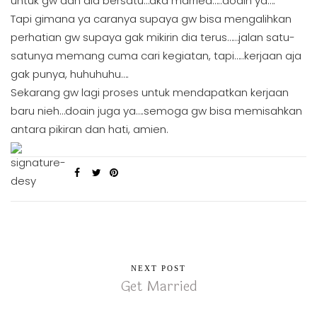
untuk gw dan dia bersatu…aka married…..doain ya….
Tapi gimana ya caranya supaya gw bisa mengalihkan
perhatian gw supaya gak mikirin dia terus……jalan satu-
satunya memang cuma cari kegiatan, tapi…..kerjaan aja
gak punya, huhuhuhu….
Sekarang gw lagi proses untuk mendapatkan kerjaan
baru nieh…doain juga ya….semoga gw bisa memisahkan
antara pikiran dan hati, amien.
NEXT POST
Get Married