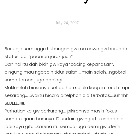
July 24, 2007
Baru aja seminggu hubungan gw ma cowo gw berubah
status jadi “pacaran jarak jauh”
Dan hal itu dah bikin gw kaya “cacing kepanasan”,
bingung mau ngapain tidur salah…..main salah….ngobrol
sama temen juga apalagi.
Maklumlah biasanya setiap hari selalu keep in touch tapi
sekarang…….waktu bicara ditelphon aja terbatas…uuhhhh
SEBELLL!!!!!.
Perhatian ke gw berkurang…..pikirannya masih fokus
sama kerjaan barunya. Disisi lain gw ngerti kenapa dia
jadi kaya gitu….karena itu semua juga demi gw…demi