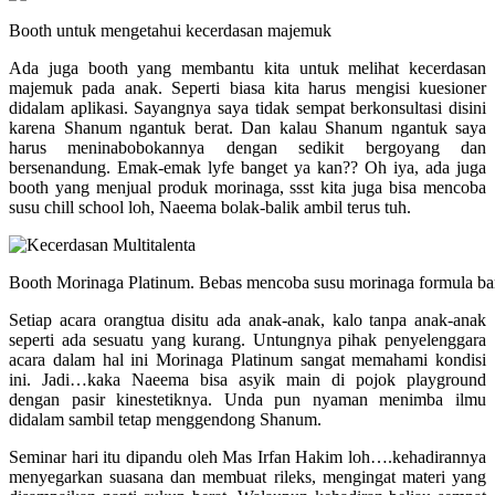
Booth untuk mengetahui kecerdasan majemuk
Ada juga booth yang membantu kita untuk melihat kecerdasan
majemuk pada anak. Seperti biasa kita harus mengisi kuesioner
didalam aplikasi. Sayangnya saya tidak sempat berkonsultasi disini
karena Shanum ngantuk berat. Dan kalau Shanum ngantuk saya
harus meninabobokannya dengan sedikit bergoyang dan
bersenandung. Emak-emak lyfe banget ya kan?? Oh iya, ada juga
booth yang menjual produk morinaga, ssst kita juga bisa mencoba
susu chill school loh, Naeema bolak-balik ambil terus tuh.
Booth Morinaga Platinum. Bebas mencoba susu morinaga formula ba
Setiap acara orangtua disitu ada anak-anak, kalo tanpa anak-anak
seperti ada sesuatu yang kurang. Untungnya pihak penyelenggara
acara dalam hal ini Morinaga Platinum sangat memahami kondisi
ini. Jadi…kaka Naeema bisa asyik main di pojok playground
dengan pasir kinestetiknya. Unda pun nyaman menimba ilmu
didalam sambil tetap menggendong Shanum.
Seminar hari itu dipandu oleh Mas Irfan Hakim loh….kehadirannya
menyegarkan suasana dan membuat rileks, mengingat materi yang