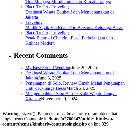
Tips Menjaga Mood Untuk Ibu Rumah Tangga
Place To Go
/
Traveling
Destinasi Wisata Edukatif dan Menyenangkan di
Jakarta
Traveling
Mudik Asyik Via Road Trip Bersama Keluarga Besar
Place To Go
/
Traveling
Petak Enam di Chandra: Pusat Perbelanjaan dan
Kuliner Modern
Recent Comments
My Best Friend Wedding
June 26, 2025
Destinasi Wisata Edukatif dan Menyenangkan di
Jakarta
June 3, 2025
Penginapan di Solo, Review Omah Melati Penginapan
Untuk Keluarga Besar
March 23, 2025
Mengembalikan Skin Barrier Kulit Wajah Dengan
Xtracare
November 20, 2024
Warning
: sizeof(): Parameter must be an array or an object that
implements Countable in
/home/u2760342/public_html/wp-
content/themes/kimberly/content-single.php
on line
329