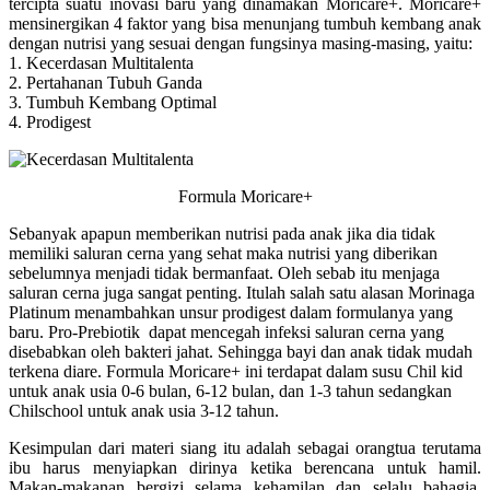
tercipta suatu inovasi baru yang dinamakan Moricare+. Moricare+
mensinergikan 4 faktor yang bisa menunjang tumbuh kembang anak
dengan nutrisi yang sesuai dengan fungsinya masing-masing, yaitu:
1. Kecerdasan Multitalenta
2. Pertahanan Tubuh Ganda
3. Tumbuh Kembang Optimal
4. Prodigest
Formula Moricare+
Sebanyak apapun memberikan nutrisi pada anak jika dia tidak
memiliki saluran cerna yang sehat maka nutrisi yang diberikan
sebelumnya menjadi tidak bermanfaat. Oleh sebab itu menjaga
saluran cerna juga sangat penting. Itulah salah satu alasan Morinaga
Platinum menambahkan unsur prodigest dalam formulanya yang
baru. Pro-Prebiotik dapat mencegah infeksi saluran cerna yang
disebabkan oleh bakteri jahat. Sehingga bayi dan anak tidak mudah
terkena diare. Formula Moricare+ ini terdapat dalam susu Chil kid
untuk anak usia 0-6 bulan, 6-12 bulan, dan 1-3 tahun sedangkan
Chilschool untuk anak usia 3-12 tahun.
Kesimpulan dari materi siang itu adalah sebagai orangtua terutama
ibu harus menyiapkan dirinya ketika berencana untuk hamil.
Makan-makanan bergizi selama kehamilan dan selalu bahagia.