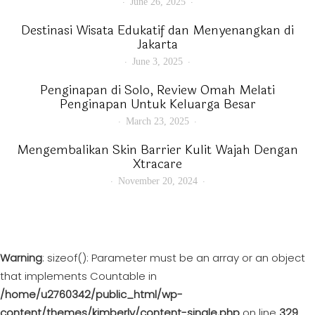
June 26, 2025
Destinasi Wisata Edukatif dan Menyenangkan di
Jakarta
June 3, 2025
Penginapan di Solo, Review Omah Melati
Penginapan Untuk Keluarga Besar
March 23, 2025
Mengembalikan Skin Barrier Kulit Wajah Dengan
Xtracare
November 20, 2024
Warning
: sizeof(): Parameter must be an array or an object
that implements Countable in
/home/u2760342/public_html/wp-
content/themes/kimberly/content-single.php
on line
329