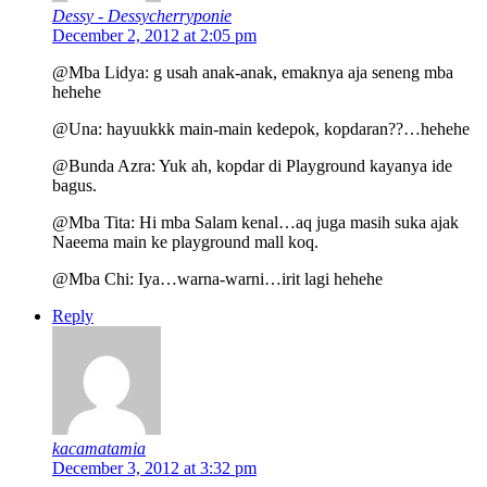
Dessy - Dessycherryponie
December 2, 2012 at 2:05 pm
@Mba Lidya: g usah anak-anak, emaknya aja seneng mba
hehehe
@Una: hayuukkk main-main kedepok, kopdaran??…hehehe
@Bunda Azra: Yuk ah, kopdar di Playground kayanya ide
bagus.
@Mba Tita: Hi mba Salam kenal…aq juga masih suka ajak
Naeema main ke playground mall koq.
@Mba Chi: Iya…warna-warni…irit lagi hehehe
Reply
kacamatamia
December 3, 2012 at 3:32 pm