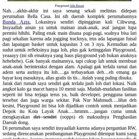
Playground
Alfa Resort
Nah….akhir-akhir ini saya senang sekali melintas didepan
perumahan Bella Casa. Ini sih daerah komplek perumahannya
Bunda Azra.
Lokasinya sendiri dipinggiran kali Ciliwung.
Insyaallah aman ya untuk mainan anak-anak, asal jangan lupa
permisi hihihi. Paling enak main disana pagi-pagi, soalnya bisa lari
pagi sekalian karena ada jogging tracknya, trus ada lapangan futsal
dan lapangan basket untuk kapasitas 3 on 3 nya. Kemudian ada
sudut untuk refleksinya juga loh, plus gak ketinggalan Playground,
yeaaayy (ini sih emaknya yang haus playground yah bukan anaknya
hehehehe). Gak banyak mainannya, tapi cukup lah untuk membuat
anak-anak berinteraksi dengan alam. Apalagi gak terlalu ramai dan
adem serta asrinya itu loh….ga terbayarkan deh…eh emang ga
bayar koq masuknya, alias gratis tis tis…itulah yang paling disuka.
Jarak dari rumah saya sendiri gak terlalu jauh loh dari lokasi. Naik
angkot kalo ga macet hanya 10 menit saja. Mudah-mudahan fasilitas
seperti ini bisa terjaga terus ya, baik developer, pengguna taman
tersebut dan juga warga sekitar. Pak Nur Mahmudi….lihat deh
kesini, Playground ini bisa loh dijadikan contoh untuk menjadikan
Depok itu Kota Layak Anak….hmmm….jangan cuma untuk
mengkayakan
diri sendiri
(oopps) eh maksudnya Penghasilan
Daerah dong.
Di perumahan saya sendiri insyaallah karena adanya pergantian RW,
sedang direncanakan pembangunan Playground ditempat kami yang