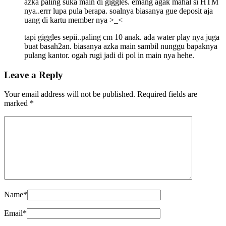
azka paling suka main di giggles. emang agak mahal si HTM
nya..errr lupa pula berapa. soalnya biasanya gue deposit aja
uang di kartu member nya >_<
tapi giggles sepii..paling cm 10 anak. ada water play nya juga
buat basah2an. biasanya azka main sambil nunggu bapaknya
pulang kantor. ogah rugi jadi di pol in main nya hehe.
Leave a Reply
Your email address will not be published.
Required fields are
marked
*
Name
*
Email
*