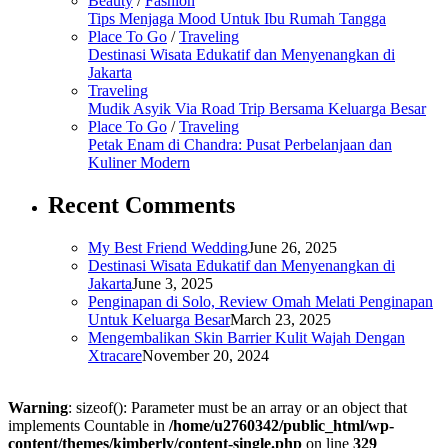
Beauty
/
Fashion
Tips Menjaga Mood Untuk Ibu Rumah Tangga
Place To Go
/
Traveling
Destinasi Wisata Edukatif dan Menyenangkan di
Jakarta
Traveling
Mudik Asyik Via Road Trip Bersama Keluarga Besar
Place To Go
/
Traveling
Petak Enam di Chandra: Pusat Perbelanjaan dan
Kuliner Modern
Recent Comments
My Best Friend Wedding
June 26, 2025
Destinasi Wisata Edukatif dan Menyenangkan di
Jakarta
June 3, 2025
Penginapan di Solo, Review Omah Melati Penginapan
Untuk Keluarga Besar
March 23, 2025
Mengembalikan Skin Barrier Kulit Wajah Dengan
Xtracare
November 20, 2024
Warning
: sizeof(): Parameter must be an array or an object that
implements Countable in
/home/u2760342/public_html/wp-
content/themes/kimberly/content-single.php
on line
329