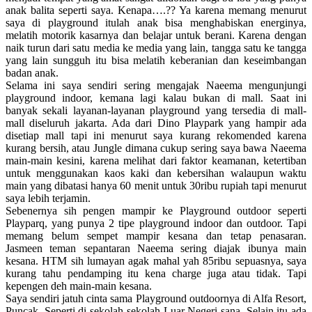
anak balita seperti saya. Kenapa….?? Ya karena memang menurut
saya di playground itulah anak bisa menghabiskan energinya,
melatih motorik kasarnya dan belajar untuk berani. Karena dengan
naik turun dari satu media ke media yang lain, tangga satu ke tangga
yang lain sungguh itu bisa melatih keberanian dan keseimbangan
badan anak.
Selama ini saya sendiri sering mengajak Naeema mengunjungi
playground indoor, kemana lagi kalau bukan di mall. Saat ini
banyak sekali layanan-layanan playground yang tersedia di mall-
mall diseluruh jakarta. Ada dari Dino Playpark yang hampir ada
disetiap mall tapi ini menurut saya kurang rekomended karena
kurang bersih, atau Jungle dimana cukup sering saya bawa Naeema
main-main kesini, karena melihat dari faktor keamanan, ketertiban
untuk menggunakan kaos kaki dan kebersihan walaupun waktu
main yang dibatasi hanya 60 menit untuk 30ribu rupiah tapi menurut
saya lebih terjamin.
Sebenernya sih pengen mampir ke Playground outdoor seperti
Playparq, yang punya 2 tipe playground indoor dan outdoor. Tapi
memang belum sempet mampir kesana dan tetap penasaran.
Jasmeen teman sepantaran Naeema sering diajak ibunya main
kesana. HTM sih lumayan agak mahal yah 85ribu sepuasnya, saya
kurang tahu pendamping itu kena charge juga atau tidak. Tapi
kepengen deh main-main kesana.
Saya sendiri jatuh cinta sama Playground outdoornya di Alfa Resort,
Puncak. Seperti di sekolah-sekolah Luar Negeri sana. Selain itu ada