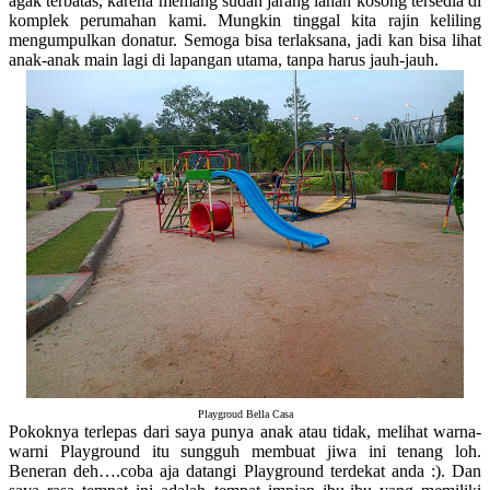
agak terbatas, karena memang sudah jarang lahan kosong tersedia di
komplek perumahan kami. Mungkin tinggal kita rajin keliling
mengumpulkan donatur. Semoga bisa terlaksana, jadi kan bisa lihat
anak-anak main lagi di lapangan utama, tanpa harus jauh-jauh.
Playgroud Bella Casa
Pokoknya terlepas dari saya punya anak atau tidak, melihat warna-
warni Playground itu sungguh membuat jiwa ini tenang loh.
Beneran deh….coba aja datangi Playground terdekat anda :). Dan