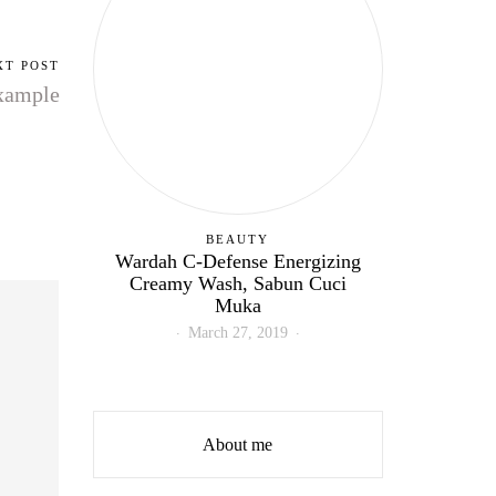
XT POST
xample
BEAUTY
Wardah C-Defense Energizing
Creamy Wash, Sabun Cuci
Muka
March 27, 2019
About me