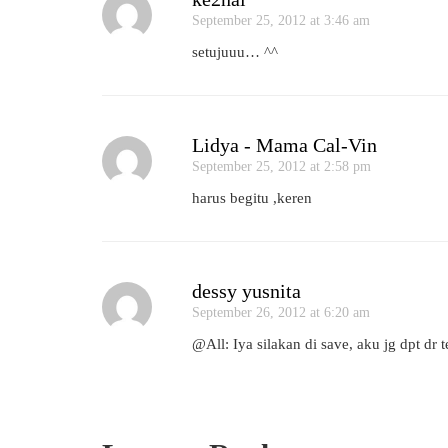
September 25, 2012 at 3:46 am
setujuuu… ^^
Lidya - Mama Cal-Vin
September 25, 2012 at 2:58 pm
harus begitu ,keren
dessy yusnita
September 26, 2012 at 6:20 am
@All: Iya silakan di save, aku jg dpt