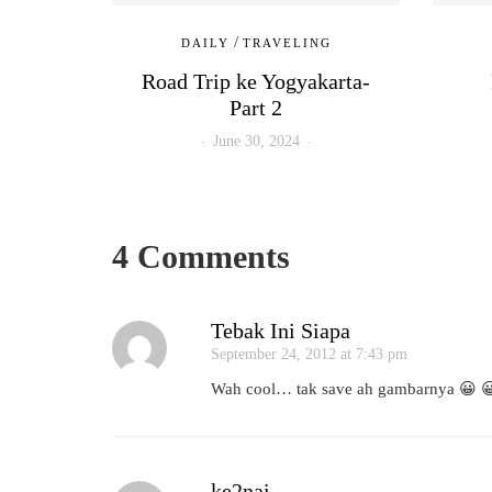
/
DAILY
TRAVELING
Road Trip ke Yogyakarta-
Part 2
June 30, 2024
4 Comments
Tebak Ini Siapa
September 24, 2012 at 7:43 pm
Wah cool… tak save ah gambarnya 😀 
ke2nai