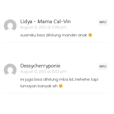
Lidya - Mama Cal-Vin
REPLY
August 12, 2012 at 3:08 pm
suamiku bisa dihitung mandiin anak
Dessycherryponie
REPLY
August 12, 2012 at 8:02 pm
ini juga bisa dihitung mba lid…hehehe tapi
lumayan banyak sih