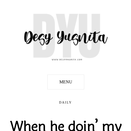
MENU
DAILY
When he doin’ my