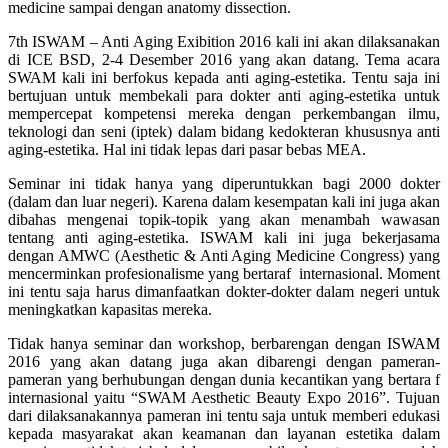
medicine sampai dengan anatomy dissection.
7th ISWAM – Anti Aging Exibition 2016 kali ini akan dilaksanakan
di ICE BSD, 2-4 Desember 2016 yang akan datang. Tema acara
SWAM kali ini berfokus kepada anti aging-estetika. Tentu saja ini
bertujuan untuk membekali para dokter anti aging-estetika untuk
mempercepat kompetensi mereka dengan perkembangan ilmu,
teknologi dan seni (iptek) dalam bidang kedokteran khususnya anti
aging-estetika. Hal ini tidak lepas dari pasar bebas MEA.
Seminar ini tidak hanya yang diperuntukkan bagi 2000 dokter
(dalam dan luar negeri). Karena dalam kesempatan kali ini juga akan
dibahas mengenai topik-topik yang akan menambah wawasan
tentang anti aging-estetika. ISWAM kali ini juga bekerjasama
dengan AMWC (Aesthetic & Anti Aging Medicine Congress) yang
mencerminkan profesionalisme yang bertaraf internasional. Moment
ini tentu saja harus dimanfaatkan dokter-dokter dalam negeri untuk
meningkatkan kapasitas mereka.
Tidak hanya seminar dan workshop, berbarengan dengan ISWAM
2016 yang akan datang juga akan dibarengi dengan pameran-
pameran yang berhubungan dengan dunia kecantikan yang bertara f
internasional yaitu “SWAM Aesthetic Beauty Expo 2016”. Tujuan
dari dilaksanakannya pameran ini tentu saja untuk memberi edukasi
kepada masyarakat akan keamanan dan layanan estetika dalam