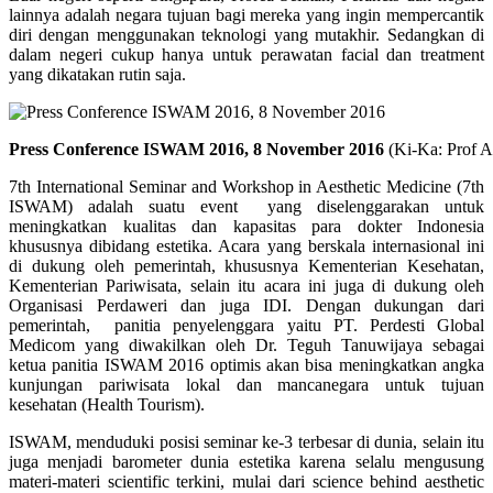
lainnya adalah negara tujuan bagi mereka yang ingin mempercantik
diri dengan menggunakan teknologi yang mutakhir. Sedangkan di
dalam negeri cukup hanya untuk perawatan facial dan treatment
yang dikatakan rutin saja.
Press Conference ISWAM 2016, 8 November 2016
(Ki-Ka: Prof A
7th International Seminar and Workshop in Aesthetic Medicine (7th
ISWAM) adalah suatu event yang diselenggarakan untuk
meningkatkan kualitas dan kapasitas para dokter Indonesia
khususnya dibidang estetika. Acara yang berskala internasional ini
di dukung oleh pemerintah, khususnya Kementerian Kesehatan,
Kementerian Pariwisata, selain itu acara ini juga di dukung oleh
Organisasi Perdaweri dan juga IDI. Dengan dukungan dari
pemerintah, panitia penyelenggara yaitu PT. Perdesti Global
Medicom yang diwakilkan oleh Dr. Teguh Tanuwijaya sebagai
ketua panitia ISWAM 2016 optimis akan bisa meningkatkan angka
kunjungan pariwisata lokal dan mancanegara untuk tujuan
kesehatan (Health Tourism).
ISWAM, menduduki posisi seminar ke-3 terbesar di dunia, selain itu
juga menjadi barometer dunia estetika karena selalu mengusung
materi-materi scientific terkini, mulai dari science behind aesthetic