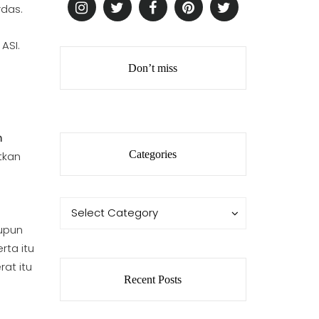
rdas.
ASI.
Don’t miss
n
Categories
tkan
Categories
Categories
Select Category
upun
rta itu
at itu
Recent Posts