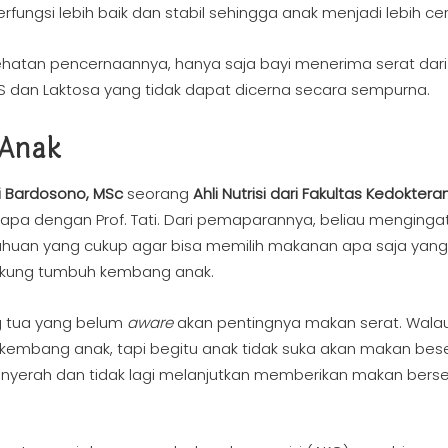
ungsi lebih baik dan stabil sehingga anak menjadi lebih ce
hatan pencernaannya, hanya saja bayi menerima serat dari 
S dan Laktosa yang tidak dapat dicerna secara sempurna.
 Anak
ti Bardosono, MSc
seorang
Ahli Nutrisi dari Fakultas Kedoktera
sapa dengan Prof. Tati. Dari pemaparannya, beliau menginga
tahuan yang cukup agar bisa memilih makanan apa saja yang
endukung tumbuh kembang anak.
ng tua yang belum
aware
akan pentingnya makan serat. Wala
embang anak, tapi begitu anak tidak suka akan makan bese
nyerah dan tidak lagi melanjutkan memberikan makan berser