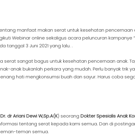
 tentang manfaat makan serat untuk kesehatan pencernaan 
ngikuti Webinar online sekaligus acara peluncuran kampanye
 tanggal 3 Juni 2021 yang lalu. .
 serat sangat bagus untuk kesehatan pencernaan anak. Ta
nak-anak bukanlah perkara yang mudah. Perlu banyak trik y
senang hati mengkonsumsi buah dan sayur. Harus coba sega
r
Dr. dr Ariani Dewi W,Sp.A(K
) seorang
Dokter Spesialis Anak Ko
ormasi tentang serat kepada kami semua. Dan di postingan k
da teman-teman semua.