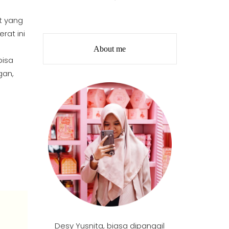
at yang
rat ini
About me
bisa
gan,
Desy Yusnita, biasa dipanggil