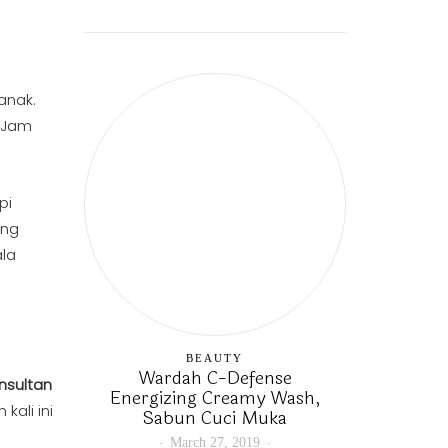
anak.
 “Jam
pi
ang
la
BEAUTY
Wardah C-Defense
nsultan
Energizing Creamy Wash,
ali ini
Sabun Cuci Muka
March 27, 2019