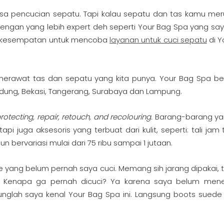
a pencucian sepatu. Tapi kalau sepatu dan tas kamu me
engan yang lebih expert deh seperti Your Bag Spa yang say
ri kesempatan untuk mencoba
layanan untuk cuci sepatu
di Y
merawat tas dan sepatu yang kita punya. Your Bag Spa be
ndung, Bekasi, Tangerang, Surabaya dan Lampung.
rotecting, repair, retouch, and recolouring.
Barang-barang ya
pi juga aksesoris yang terbuat dari kulit, seperti: tali jam
 bervariasi mulai dari 75 ribu sampai 1 jutaan.
yang belum pernah saya cuci. Memang sih jarang dipakai, t
e. Kenapa ga pernah dicuci? Ya karena saya belum me
nglah saya kenal Your Bag Spa ini. Langsung boots suede 