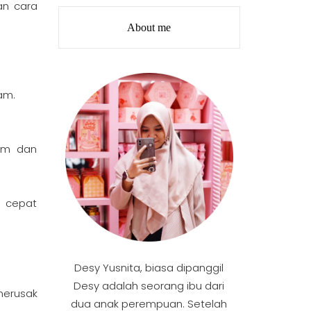
an cara
About me
am.
lam dan
u cepat
Desy Yusnita, biasa dipanggil
Desy adalah seorang ibu dari
merusak
dua anak perempuan. Setelah