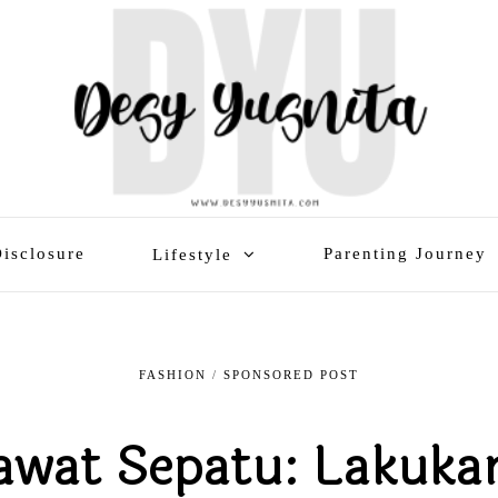
isclosure
Parenting Journey
Lifestyle
FASHION
/
SPONSORED POST
wat Sepatu: Lakuka