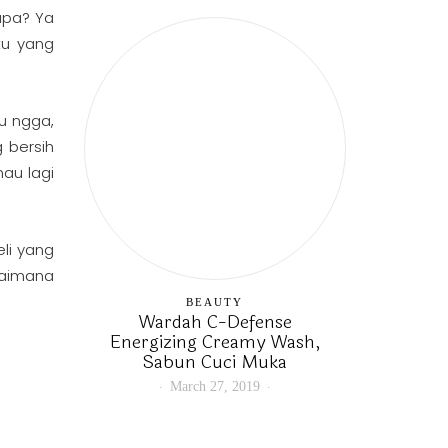
apa? Ya
tu yang
u ngga,
 bersih
au lagi
li yang
gaimana
BEAUTY
Wardah C-Defense
Energizing Creamy Wash,
Sabun Cuci Muka
March 27, 2019