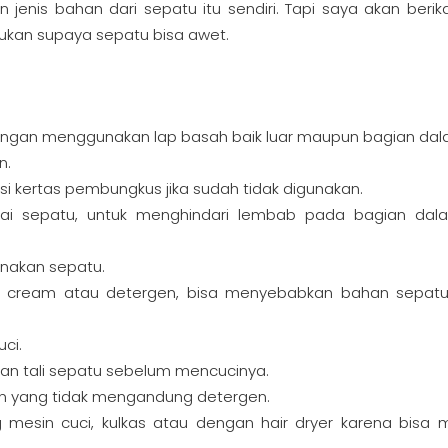
jenis bahan dari sepatu itu sendiri. Tapi saya akan berik
kukan supaya sepatu bisa awet.
 dengan menggunakan lap basah baik luar maupun bagian dal
n.
si kertas pembungkus jika sudah tidak digunakan.
kai sepatu, untuk menghindari lembab pada bagian da
unakan sepatu.
 cream atau detergen, bisa menyebabkan bahan sepat
ci.
skan tali sepatu sebelum mencucinya.
n yang tidak mengandung detergen.
mesin cuci, kulkas atau dengan hair dryer karena bisa 