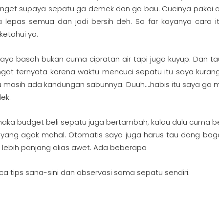
anget supaya sepatu ga demek dan ga bau. Cucinya pakai 
lepas semua dan jadi bersih deh. So far kayanya cara i
ketahui ya.
 saya basah bukan cuma cipratan air tapi juga kuyup. Dan ta
ngat ternyata karena waktu mencuci sepatu itu saya kurang
masih ada kandungan sabunnya. Duuh….habis itu saya ga m
ek.
maka budget beli sepatu juga bertambah, kalau dulu cuma be
li yang agak mahal. Otomatis saya juga harus tau dong ba
lebih panjang alias awet. Ada beberapa
ca tips sana-sini dan observasi sama sepatu sendiri.