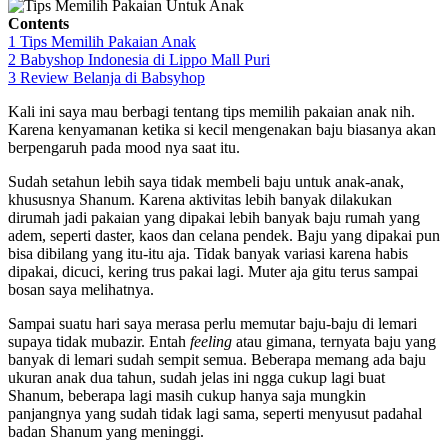
Contents
1
Tips Memilih Pakaian Anak
2
Babyshop Indonesia di Lippo Mall Puri
3
Review Belanja di Babsyhop
Kali ini saya mau berbagi tentang tips memilih pakaian anak nih.
Karena kenyamanan ketika si kecil mengenakan baju biasanya akan
berpengaruh pada mood nya saat itu.
Sudah setahun lebih saya tidak membeli baju untuk anak-anak,
khususnya Shanum. Karena aktivitas lebih banyak dilakukan
dirumah jadi pakaian yang dipakai lebih banyak baju rumah yang
adem, seperti daster, kaos dan celana pendek. Baju yang dipakai pun
bisa dibilang yang itu-itu aja. Tidak banyak variasi karena habis
dipakai, dicuci, kering trus pakai lagi. Muter aja gitu terus sampai
bosan saya melihatnya.
Sampai suatu hari saya merasa perlu memutar baju-baju di lemari
supaya tidak mubazir. Entah
feeling
atau gimana, ternyata baju yang
banyak di lemari sudah sempit semua. Beberapa memang ada baju
ukuran anak dua tahun, sudah jelas ini ngga cukup lagi buat
Shanum, beberapa lagi masih cukup hanya saja mungkin
panjangnya yang sudah tidak lagi sama, seperti menyusut padahal
badan Shanum yang meninggi.