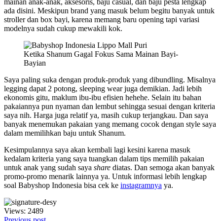
mainan anak-anak, aksesoris, baju casual, dan baju pesta lengkap
ada disini. Meskipun brand yang masuk belum begitu banyak untuk
stroller dan box bayi, karena memang baru opening tapi variasi
modelnya sudah cukup mewakili kok.
Ketika Shanum Gagal Fokus Sama Mainan Bayi-
Bayian
Saya paling suka dengan produk-produk yang dibundling. Misalnya
legging dapat 2 potong, sleeping wear juga demikian. Jadi lebih
ekonomis gitu, maklum ibu-ibu efisien hehehe. Selain itu bahan
pakaiannya pun nyaman dan lembut sehingga sesuai dengan kriteria
saya nih. Harga juga relatif ya, masih cukup terjangkau. Dan saya
banyak menemukan pakaian yang memang cocok dengan style saya
dalam memilihkan baju untuk Shanum.
Kesimpulannya saya akan kembali lagi kesini karena masuk
kedalam kriteria yang saya tuangkan dalam tips memilih pakaian
untuk anak yang sudah saya
share
diatas. Dan semoga akan banyak
promo-promo menarik lainnya ya. Untuk informasi lebih lengkap
soal Babyshop Indonesia bisa cek ke
instagramnya
ya.
Views: 2489
Previous post