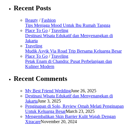
Recent Posts
Beauty
/
Fashion
Tips Menjaga Mood Untuk Ibu Rumah Tangga
Place To Go
/
Traveling
Destinasi Wisata Edukatif dan Menyenangkan di
Jakarta
Traveling
Mudik Asyik Via Road Trip Bersama Keluarga Besar
Place To Go
/
Traveling
Petak Enam di Chandra: Pusat Perbelanjaan dan
Kuliner Modern
Recent Comments
My Best Friend Wedding
June 26, 2025
Destinasi Wisata Edukatif dan Menyenangkan di
Jakarta
June 3, 2025
Penginapan di Solo, Review Omah Melati Penginapan
Untuk Keluarga Besar
March 23, 2025
Mengembalikan Skin Barrier Kulit Wajah Dengan
Xtracare
November 20, 2024