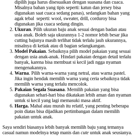
dipilih juga harus disesuaikan dengan suasana dan cuaca.
Misalnya bahan yang tipis seperti: katun dan jersey bisa
digunakan saat cuaca sedang panas), sedangkan bahan yang
agak tebal seperti: wool, sweater, drill, corduroy bisa
digunakan jika cuaca sedang dingin.
Ukuran
. Pilih ukuran baju anak sesuai dengan badan atau
usia anak. Boleh saja ukurannya 1-2 nomor lebih besar jika
cutting bajunya masih terlihat tidak terlalu jauh ukurannya,
misalnya di ketiak atau di bagian selangkangan.
Model Pakaian
. Sebaiknya pilih model pakaian yang sesuai
dengan usia anak-anak. Hindari pakaian dengan detail terlalu
banyak, karena bisa membuat si kecil jadi ngga nyaman
mengenakannya.
Warna
. Pilih warna-warna yang netral, atau warna pastel.
Jika ingin hendak memilih warna yang ceria sebaiknya tidak
memilih warna yang terlalu mencolok.
Pakaian Segala Suasana
. Memilih pakaian yang bisa
digunakan sehari-hari bisa dikatakan lebih aman dan nyaman
untuk si kecil yang lagi memasuki masa aktif.
Harga.
Mahal atau murah itu relatif, yang penting beberapa
poin diatas bisa dijadikan pertimbangan dalam memilih
pakaian untuk anak.
Saya sendiri biasanya lebih banyak memilih baju yang temanya
casual namun modelnya tetap manis dan
cute
untuk anak seusianya.