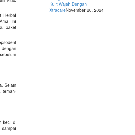
Kulit Wajah Dengan
Xtracare
November 20, 2024
t Herbal
Amal ini
bu paket
epsodent
a dengan
 sebelum
. Selain
a teman-
kecil di
a sampai