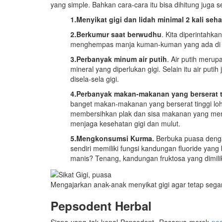
yang simple. Bahkan cara-cara itu bisa dihitung juga 
1.Menyikat gigi dan lidah minimal 2 kali seha
2.Berkumur saat berwudhu
. Kita diperintahka
menghempas manja kuman-kuman yang ada di mu
3.Perbanyak minum air putih
. Air putih meru
mineral yang diperlukan gigi. Selain itu air pu
disela-sela gigi.
4.Perbanyak makan-makanan yang berserat ti
banget makan-makanan yang berserat tinggi loh
membersihkan plak dan sisa makanan yang mene
menjaga kesehatan gigi dan mulut.
5.Mengkonsumsi Kurma.
Berbuka puasa denga
sendiri memiliki fungsi kandungan fluoride yan
manis? Tenang, kandungan fruktosa yang dimilik
Mengajarkan anak-anak menyikat gigi agar tetap seg
Pepsodent Herbal
Siapa yang tak kenal Pepsodent. Rasanya merek
pas