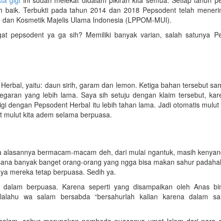
bih baik. Terbukti pada tahun 2014 dan 2018 Pepsodent telah meneri
 dan Kosmetik Majelis Ulama Indonesia (LPPOM-MUI).
gat pepsodent ya ga sih? Memiliki banyak varian, salah satunya P
erbal, yaitu: daun sirih, garam dan lemon. Ketiga bahan tersebut s
egaran yang lebih lama. Saya sih setuju dengan klaim tersebut, kar
igi dengan Pepsodent Herbal itu lebih tahan lama. Jadi otomatis mulut 
t mulut kita adem selama berpuasa.
 alasannya bermacam-macam deh, dari mulai ngantuk, masih kenyan
ar sana banyak banget orang-orang yang ngga bisa makan sahur padaha
ya mereka tetap berpuasa. Sedih ya.
alam berpuasa. Karena seperti yang disampaikan oleh Anas bi
allalahu wa salam bersabda “bersahurlah kalian karena dalam s
 salam, sahur merupakan pembeda puasanya umat Islam dari para ah