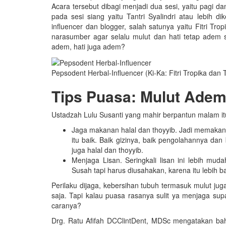
Acara tersebut dibagi menjadi dua sesi, yaitu pagi da
pada sesi siang yaitu Tantri Syalindri atau lebih d
influencer dan blogger, salah satunya yaitu Fitri Tr
narasumber agar selalu mulut dan hati tetap adem 
adem, hati juga adem?
Pepsodent Herbal-Influencer (Ki-Ka: Fitri Tropika dan T
Tips Puasa: Mulut Ade
Ustadzah Lulu Susanti yang mahir berpantun malam it
Jaga makanan halal dan thoyyib. Jadi memakan 
itu baik. Baik gizinya, baik pengolahannya da
juga halal dan thoyyib.
Menjaga Lisan. Seringkali lisan ini lebih muda
Susah tapi harus diusahakan, karena itu lebih b
Perilaku dijaga, kebersihan tubuh termasuk mulut juga 
saja. Tapi kalau puasa rasanya sulit ya menjaga supa
caranya?
Drg. Ratu Afifah DCClintDent, MDSc mengatakan bah