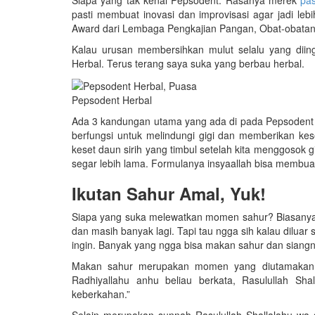
pasti membuat inovasi dan improvisasi agar jadi le
Award dari Lembaga Pengkajian Pangan, Obat-obatan
Kalau urusan membersihkan mulut selalu yang diin
Herbal. Terus terang saya suka yang berbau herbal.
Pepsodent Herbal
Ada 3 kandungan utama yang ada di pada Pepsodent H
berfungsi untuk melindungi gigi dan memberikan kes
keset daun sirih yang timbul setelah kita menggosok g
segar lebih lama. Formulanya insyaallah bisa membua
Ikutan Sahur Amal, Yuk!
Siapa yang suka melewatkan momen sahur? Biasanya
dan masih banyak lagi. Tapi tau ngga sih kalau dilu
ingin. Banyak yang ngga bisa makan sahur dan siangn
Makan sahur merupakan momen yang diutamakan d
Radhiyallahu anhu beliau berkata, Rasulullah Sh
keberkahan.”
Selain merupakan sunnah Rasulullah Shallalahu wa