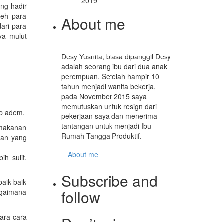
2019
ang hadir
oleh para
About me
dari para
ya mulut
Desy Yusnita, biasa dipanggil Desy
adalah seorang ibu dari dua anak
perempuan. Setelah hampir 10
tahun menjadi wanita bekerja,
pada November 2015 saya
memutuskan untuk resign dari
ap adem.
pekerjaan saya dan menerima
tantangan untuk menjadi Ibu
r makanan
Rumah Tangga Produktif.
lan yang
About me
ih sulit.
Subscribe and
baik-baik
follow
Bagaimana
ara-cara