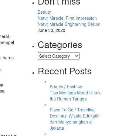
Don’t miss
Beauty
Natur Miracle: First Impression
Natur Miracle Brightening Serum
June 30, 2020
neral-
Categories
menempel
Categories
a harus
Recent Posts
g
ma
Beauty
/
Fashion
rma
Tips Menjaga Mood Untuk
Ibu Rumah Tangga
Place To Go
/
Traveling
Destinasi Wisata Edukatif
dan Menyenangkan di
Jakarta
epsodent