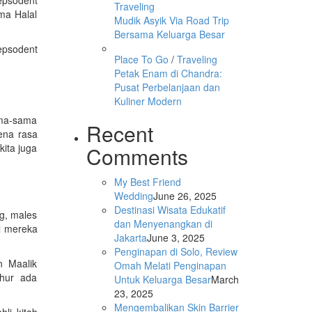
Traveling
ma Halal
Mudik Asyik Via Road Trip
Bersama Keluarga Besar
epsodent
Place To Go
/
Traveling
Petak Enam di Chandra:
Pusat Perbelanjaan dan
Kuliner Modern
ama-sama
Recent
ena rasa
kita juga
Comments
My Best Friend
Wedding
June 26, 2025
Destinasi Wisata Edukatif
g, males
dan Menyenangkan di
l mereka
Jakarta
June 3, 2025
Penginapan di Solo, Review
n Maalik
Omah Melati Penginapan
ahur ada
Untuk Keluarga Besar
March
23, 2025
Mengembalikan Skin Barrier
li kitab