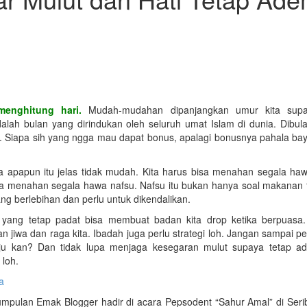
menghitung hari.
Mudah-mudahan dipanjangkan umur kita supa
ah bulan yang dirindukan oleh seluruh umat Islam di dunia. Dibulan
n. Siapa sih yang ngga mau dapat bonus, apalagi bonusnya pahala ba
a apapun itu jelas tidak mudah. Kita harus bisa menahan segala haw
sa menahan segala hawa nafsu. Nafsu itu bukan hanya soal makanan t
ng berlebihan dan perlu untuk dikendalikan.
s yang tetap padat bisa membuat badan kita drop ketika berpuasa
n jiwa dan raga kita. Ibadah juga perlu strategi loh. Jangan sampai 
tuju kan? Dan tidak lupa menjaga kesegaran mulut supaya tetap a
 loh.
a
umpulan Emak Blogger hadir di acara Pepsodent “Sahur Amal” di Seri