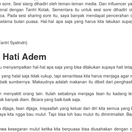
n sore. Sesi siang dihadiri oleh teman-teman media. Dan influencer y
ikenal dengan Tantri Kotak. Sementara itu untuk sesi sore dihadiri 
opica. Pada sesi sharing sore itu, saya banyak mendapat pencerahan 
selama bulan puasa. Hal-hal apa saja yang harus kita lakukan supa
antri Syalindri)
m Hati Adem
u menyampaikan hal-hal apa saja yang bisa dilakukan supaya hati tet
yang halal saja tidak cukup, tapi senantiasa kita harus menjaga aga
n baik sumbernya. Maksudnya adalah makanan itu dibeli dari penghasi
h menyakiti orang lain. Itulah sebabnya menjaga lisan itu kadang leb
aik banyak diam. Bicara yang baik-baik saja.
dijaga, lisan dijaga, insyaallah yang keluar dari diri kita semua yang 
ya kita ngga bau mulut. Tapi bisa loh bau mulut itu diminimalisir. 
wa kesegaran mulut ketika kita berpuasa bisa diusahakan dengan c