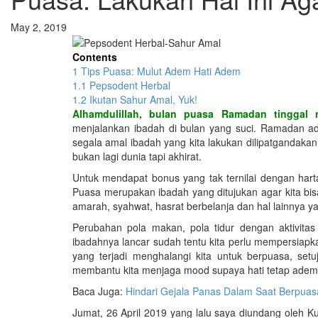
May 2, 2019
Contents
1
Tips Puasa: Mulut Adem Hati Adem
1.1
Pepsodent Herbal
1.2
Ikutan Sahur Amal, Yuk!
Alhamdulillah, bulan puasa Ramadan tinggal 
menjalankan ibadah di bulan yang suci. Ramadan adal
segala amal ibadah yang kita lakukan dilipatgandaka
bukan lagi dunia tapi akhirat.
Untuk mendapat bonus yang tak ternilai dengan hart
Puasa merupakan ibadah yang ditujukan agar kita bi
amarah, syahwat, hasrat berbelanja dan hal lainnya ya
Perubahan pola makan, pola tidur dengan aktivita
ibadahnya lancar sudah tentu kita perlu mempersiapka
yang terjadi menghalangi kita untuk berpuasa, se
membantu kita menjaga mood supaya hati tetap adem
Baca Juga:
Hindari Gejala Panas Dalam Saat Berpuas
Jumat, 26 April 2019 yang lalu saya diundang oleh K