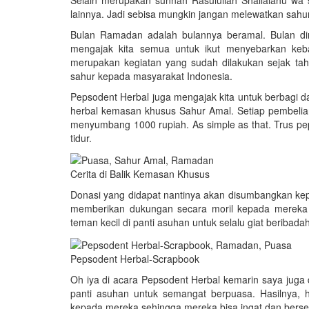
lainnya. Jadi sebisa mungkin jangan melewatkan sahur
Bulan Ramadan adalah bulannya beramal. Bulan dim
mengajak kita semua untuk ikut menyebarkan keb
merupakan kegiatan yang sudah dilakukan sejak tah
sahur kepada masyarakat Indonesia.
Pepsodent Herbal juga mengajak kita untuk berbagi 
herbal kemasan khusus Sahur Amal. Setiap pembeli
menyumbang 1000 rupiah. As simple as that. Trus pep
tidur.
Cerita di Balik Kemasan Khusus
Donasi yang didapat nantinya akan disumbangkan kepa
memberikan dukungan secara moril kepada mereka b
teman kecil di panti asuhan untuk selalu giat beribad
Pepsodent Herbal-Scrapbook
Oh iya di acara Pepsodent Herbal kemarin saya juga 
panti asuhan untuk semangat berpuasa. Hasilnya, h
kepada mereka sehingga mereka bisa ingat dan bers