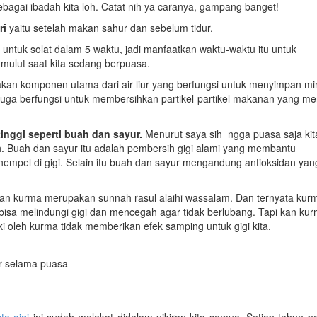
sebagai ibadah kita loh. Catat nih ya caranya, gampang banget!
ri
yaitu setelah makan sahur dan sebelum tidur.
n untuk solat dalam 5 waktu, jadi manfaatkan waktu-waktu itu untuk
lut saat kita sedang berpuasa.
pakan komponen utama dari air liur yang berfungsi untuk menyimpan mi
tih juga berfungsi untuk membersihkan partikel-partikel makanan yang 
nggi seperti buah dan sayur.
Menurut saya sih ngga puasa saja kit
. Buah dan sayur itu adalah pembersih gigi alami yang membantu
mpel di gigi. Selain itu buah dan sayur mengandung antioksidan yan
n kurma merupakan sunnah rasul alaihi wassalam. Dan ternyata kur
g bisa melindungi gigi dan mencegah agar tidak berlubang. Tapi kan ku
i oleh kurma tidak memberikan efek samping untuk gigi kita.
ar selama puasa
ta gigi
ini sudah melekat didalam pikiran kita semua. Setiap tahun p