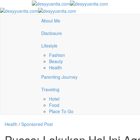
About Me
Disclosure
Lifestyle
Fashion
Beauty
Health
Parenting Journey
Traveling
Hotel
Food
Place To Go
Health
/
Sponsored Post
Puasa: Lakukan Hal Ini Ag