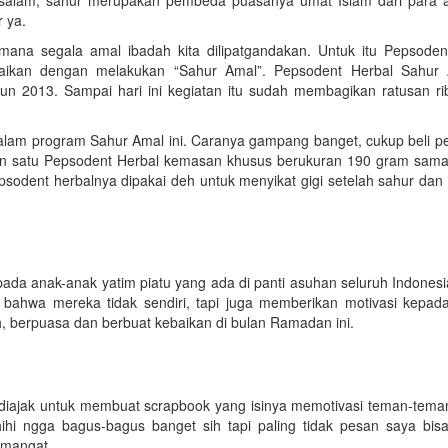
 ya.
ana segala amal ibadah kita dilipatgandakan. Untuk itu Pepsoden
aikan dengan melakukan “Sahur Amal”. Pepsodent Herbal Sahur 
un 2013. Sampai hari ini kegiatan itu sudah membagikan ratusan ri
dalam program Sahur Amal ini. Caranya gampang banget, cukup beli p
an satu Pepsodent Herbal kemasan khusus berukuran 190 gram sam
sodent herbalnya dipakai deh untuk menyikat gigi setelah sahur dan
da anak-anak yatim piatu yang ada di panti asuhan seluruh Indonesia
ahwa mereka tidak sendiri, tapi juga memberikan motivasi kepad
ah, berpuasa dan berbuat kebaikan di bulan Ramadan ini.
diajak untuk membuat scrapbook yang isinya memotivasi teman-teman 
ihi ngga bagus-bagus banget sih tapi paling tidak pesan saya bis
emangat.