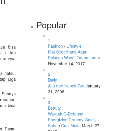
Popular
1
Fashion
/
Lifestyle
ya bisa
Kiat Sederhana Agar
 ini lah
Pakaian Wangi Tahan Lama
yarannya
November 14, 2017
a nafsu.
2
api juga
Daily
Aku dan Nenek Tua
January
31, 2008
. Supaya
perubahan
3
dem bisa
Beauty
Wardah C-Defense
Energizing Creamy Wash,
Sabun Cuci Muka
March 27,
bu Rasa.