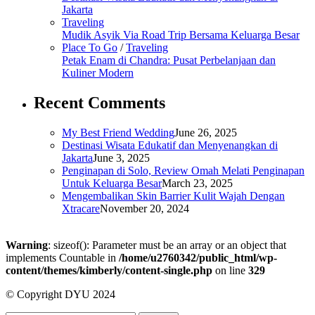
Jakarta
Traveling
Mudik Asyik Via Road Trip Bersama Keluarga Besar
Place To Go
/
Traveling
Petak Enam di Chandra: Pusat Perbelanjaan dan
Kuliner Modern
Recent Comments
My Best Friend Wedding
June 26, 2025
Destinasi Wisata Edukatif dan Menyenangkan di
Jakarta
June 3, 2025
Penginapan di Solo, Review Omah Melati Penginapan
Untuk Keluarga Besar
March 23, 2025
Mengembalikan Skin Barrier Kulit Wajah Dengan
Xtracare
November 20, 2024
Warning
: sizeof(): Parameter must be an array or an object that
implements Countable in
/home/u2760342/public_html/wp-
content/themes/kimberly/content-single.php
on line
329
© Copyright DYU 2024