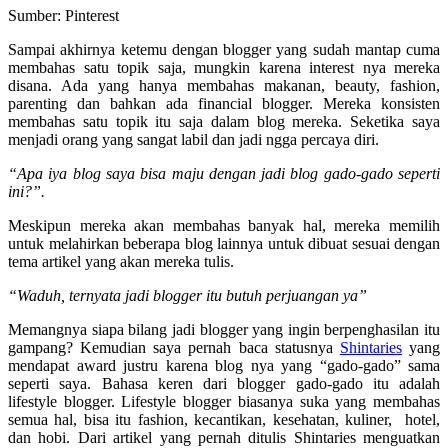
Sumber: Pinterest
Sampai akhirnya ketemu dengan blogger yang sudah mantap cuma
membahas satu topik saja, mungkin karena interest nya mereka
disana. Ada yang hanya membahas makanan, beauty, fashion,
parenting dan bahkan ada financial blogger. Mereka konsisten
membahas satu topik itu saja dalam blog mereka. Seketika saya
menjadi orang yang sangat labil dan jadi ngga percaya diri.
“Apa iya blog saya bisa maju dengan jadi blog gado-gado seperti
ini?”.
Meskipun mereka akan membahas banyak hal, mereka memilih
untuk melahirkan beberapa blog lainnya untuk dibuat sesuai dengan
tema artikel yang akan mereka tulis.
“Waduh, ternyata jadi blogger itu butuh perjuangan ya”
Memangnya siapa bilang jadi blogger yang ingin berpenghasilan itu
gampang? Kemudian saya pernah baca statusnya
Shintaries
yang
mendapat award justru karena blog nya yang “gado-gado” sama
seperti saya. Bahasa keren dari blogger gado-gado itu adalah
lifestyle blogger. Lifestyle blogger biasanya suka yang membahas
semua hal, bisa itu fashion, kecantikan, kesehatan, kuliner, hotel,
dan hobi. Dari artikel yang pernah ditulis Shintaries menguatkan