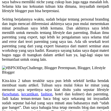
saya bahwa memiliki niche yang cukup luas juga ngga masalah loh.
Selama kita tau kekuatan tulisan kita dimana, insyaallah menjadi
lifestyle blogger pun bisa berprestasi.
Seiring berjalannya waktu, sudah belajar tentang personal branding
dan ingin mencari diferensiasi akhirnya saya pun mulai menentukan
minat penulisan saya lebih kemana. Dan akhirnya saya lebih
memilih untuk menulis tentang lifestyle dan parenting. Bukan ilmu
parenting yang expert, tapi lebih ke pengalaman saya selama trial
and error dari teori parenting yang saya tau. Ada sih sesekali teori
parenting yang dari yang expert biasanya dari materi seminar atau
workshop yang saya hadiri. Rasanya sayang kalau saya dapat materi
bagus ngga di tuangkan dalam artikel kan ya, lagi-lagi siapa tau
bermanfaat untuk orang lain.
Kira-kira 2 tahun terakhir saya pun lebih selektif ketika hendak
membuat suatu artikel. Tulisan saya mulai fokus ke minat yang
menurut saya sepertinya saya kiat disitu yaitu seputar lifestyle
(
kesehatan
,
kecantikan
,
fashion
, hotel dan kuliner) dan parenting.
Jadi kalau teman-teman baca blog saya sekarang ini insyaallah
sudah seputar hal-hal yang saya minati atau bahasanya mah “udah
gue banget”. Dan saya bahagia bisa tetap menulis blog dan menjadi