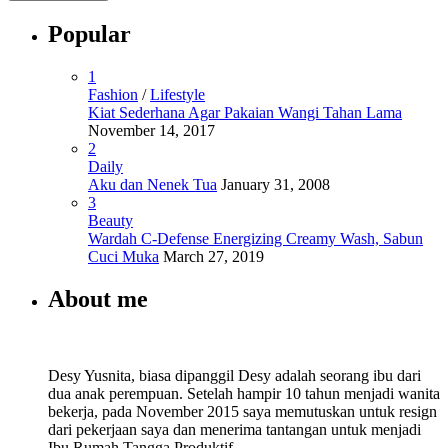
Popular
1
Fashion
/
Lifestyle
Kiat Sederhana Agar Pakaian Wangi Tahan Lama
November 14, 2017
2
Daily
Aku dan Nenek Tua
January 31, 2008
3
Beauty
Wardah C-Defense Energizing Creamy Wash, Sabun
Cuci Muka
March 27, 2019
About me
Desy Yusnita, biasa dipanggil Desy adalah seorang ibu dari
dua anak perempuan. Setelah hampir 10 tahun menjadi wanita
bekerja, pada November 2015 saya memutuskan untuk resign
dari pekerjaan saya dan menerima tantangan untuk menjadi
Ibu Rumah Tangga Produktif.